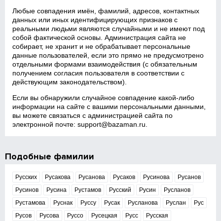
Любые совпадения имён, фамилий, адресов, контактных
данных или иных идентифицирующих признаков с
реальными людьми являются случайными и не имеют под
собой фактической основы. Администрация сайта не
собирает, не хранит и не обрабатывает персональные
данные пользователей, если это прямо не предусмотрено
отдельными формами взаимодействия (с обязательным
получением согласия пользователя в соответствии с
действующим законодательством).
Если вы обнаружили случайное совпадение какой‑либо
информации на сайте с вашими персональными данными,
вы можете связаться с администрацией сайта по
электронной почте:
support@bazaman.ru
.
Подобные фамилии
Русских
Русакова
Русанова
Русаков
Русинова
Русанов
Русинов
Русина
Рустамов
Русский
Русин
Русланов
Рустамова
Руснак
Руссу
Русак
Русланова
Руслан
Рус
Русов
Русова
Руссо
Русецкая
Русс
Русская