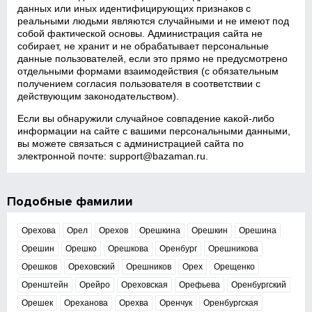
данных или иных идентифицирующих признаков с
реальными людьми являются случайными и не имеют под
собой фактической основы. Администрация сайта не
собирает, не хранит и не обрабатывает персональные
данные пользователей, если это прямо не предусмотрено
отдельными формами взаимодействия (с обязательным
получением согласия пользователя в соответствии с
действующим законодательством).
Если вы обнаружили случайное совпадение какой‑либо
информации на сайте с вашими персональными данными,
вы можете связаться с администрацией сайта по
электронной почте:
support@bazaman.ru
.
Подобные фамилии
Орехова
Орел
Орехов
Орешкина
Орешкин
Орешина
Орешин
Орешко
Орешкова
Оренбург
Орешникова
Орешков
Ореховский
Орешников
Орех
Орещенко
Оренштейн
Орейро
Ореховская
Орефьева
Оренбургский
Орешек
Ореханова
Орехва
Оренчук
Оренбургская