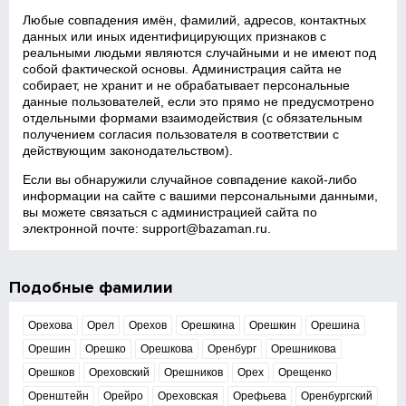
Любые совпадения имён, фамилий, адресов, контактных
данных или иных идентифицирующих признаков с
реальными людьми являются случайными и не имеют под
собой фактической основы. Администрация сайта не
собирает, не хранит и не обрабатывает персональные
данные пользователей, если это прямо не предусмотрено
отдельными формами взаимодействия (с обязательным
получением согласия пользователя в соответствии с
действующим законодательством).
Если вы обнаружили случайное совпадение какой‑либо
информации на сайте с вашими персональными данными,
вы можете связаться с администрацией сайта по
электронной почте:
support@bazaman.ru
.
Подобные фамилии
Орехова
Орел
Орехов
Орешкина
Орешкин
Орешина
Орешин
Орешко
Орешкова
Оренбург
Орешникова
Орешков
Ореховский
Орешников
Орех
Орещенко
Оренштейн
Орейро
Ореховская
Орефьева
Оренбургский