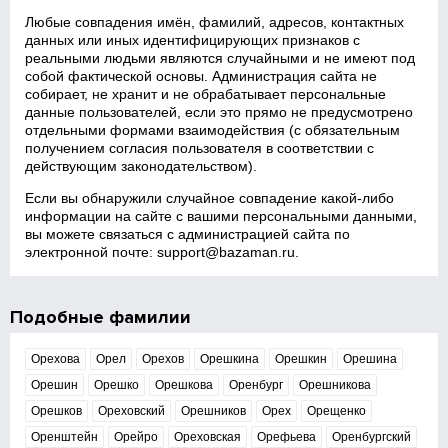
Любые совпадения имён, фамилий, адресов, контактных
данных или иных идентифицирующих признаков с
реальными людьми являются случайными и не имеют под
собой фактической основы. Администрация сайта не
собирает, не хранит и не обрабатывает персональные
данные пользователей, если это прямо не предусмотрено
отдельными формами взаимодействия (с обязательным
получением согласия пользователя в соответствии с
действующим законодательством).
Если вы обнаружили случайное совпадение какой‑либо
информации на сайте с вашими персональными данными,
вы можете связаться с администрацией сайта по
электронной почте:
support@bazaman.ru
.
Подобные фамилии
Орехова
Орел
Орехов
Орешкина
Орешкин
Орешина
Орешин
Орешко
Орешкова
Оренбург
Орешникова
Орешков
Ореховский
Орешников
Орех
Орещенко
Оренштейн
Орейро
Ореховская
Орефьева
Оренбургский