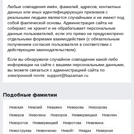
Любые совпадения имён, фамилий, адресов, контактных
данных или иных идентифицирующих признаков с
реальными людьми являются случайными и не имеют под
собой фактической основы. Администрация сайта не
собирает, не хранит и не обрабатывает персональные
данные пользователей, если это прямо не предусмотрено
отдельными формами взаимодействия (с обязательным
получением согласия пользователя в соответствии с
действующим законодательством).
Если вы обнаружили случайное совпадение какой‑либо
информации на сайте с вашими персональными данными,
вы можете связаться с администрацией сайта по
электронной почте:
support@bazaman.ru
.
Подобные фамилии
Невская
Невский
Неважно
Неверова
Невзорова
Неверов
Неволина
Невзоров
Невмержицкая
Неволин
Неворотов
Невмержицкий
Невротова
Невежина
Невоструева
Невенченко
Невойт
Невдах
Неверная