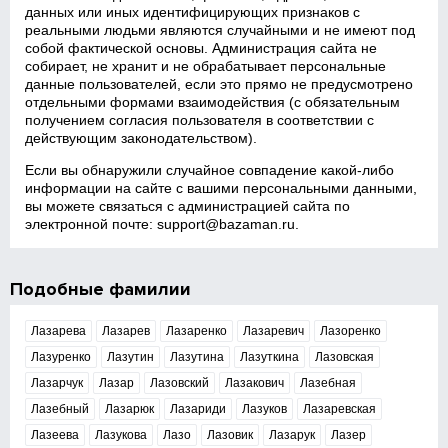
данных или иных идентифицирующих признаков с
реальными людьми являются случайными и не имеют под
собой фактической основы. Администрация сайта не
собирает, не хранит и не обрабатывает персональные
данные пользователей, если это прямо не предусмотрено
отдельными формами взаимодействия (с обязательным
получением согласия пользователя в соответствии с
действующим законодательством).
Если вы обнаружили случайное совпадение какой‑либо
информации на сайте с вашими персональными данными,
вы можете связаться с администрацией сайта по
электронной почте:
support@bazaman.ru
.
Подобные фамилии
Лазарева
Лазарев
Лазаренко
Лазаревич
Лазоренко
Лазуренко
Лазутин
Лазутина
Лазуткина
Лазовская
Лазарчук
Лазар
Лазовский
Лазакович
Лазебная
Лазебный
Лазарюк
Лазариди
Лазуков
Лазаревская
Лазеева
Лазукова
Лазо
Лазовик
Лазарук
Лазер