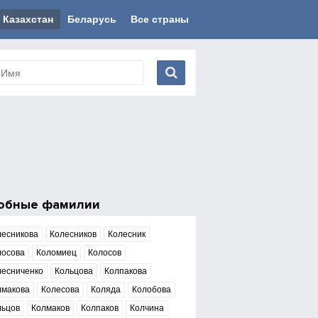
Казахстан
Беларусь
Все страны
обные фамилии
лесникова
Колесников
Колесник
лосова
Коломиец
Колосов
лесниченко
Кольцова
Колпакова
лмакова
Колесова
Коляда
Колобова
льцов
Колмаков
Колпаков
Колчина