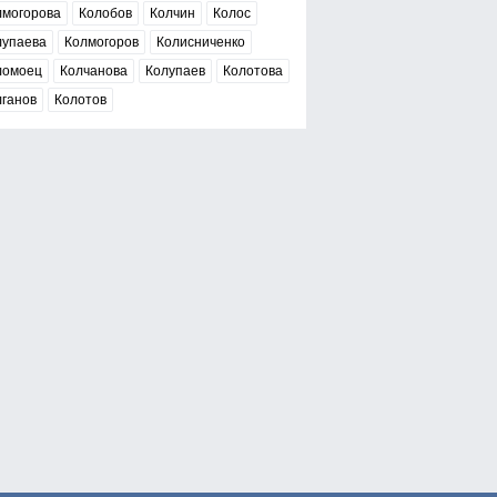
лмогорова
Колобов
Колчин
Колос
лупаева
Колмогоров
Колисниченко
ломоец
Колчанова
Колупаев
Колотова
лганов
Колотов