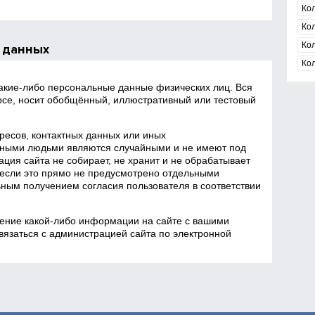
Ко
Ко
Ко
 данных
Ко
какие‑либо персональные данные физических лиц. Вся
се, носит обобщённый, иллюстративный или тестовый
есов, контактных данных или иных
ными людьми являются случайными и не имеют под
ция сайта не собирает, не хранит и не обрабатывает
если это прямо не предусмотрено отдельными
ным получением согласия пользователя в соответствии
ение какой‑либо информации на сайте с вашими
язаться с администрацией сайта по электронной