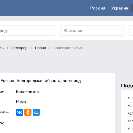
Россия
Украина
ть
Белгород
Парни
Колесников Рома
 Россия, Белгородская область, Белгород
Под
ия:
Колесников
Ко
Рома
Ко
зать:
Ко
Ко
ь:
Ко