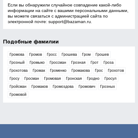
Если вы обнаружили случайное совпадение какой‑либо
информации на сайте с вашими персональными данными,
вы можете связаться с администрацией сайта по
электронной почте:
support@bazaman.ru
.
Подобные фамилии
Громова
Громов
Гросс
Грошева
Гром
Грошев
Грозный
Громыко
Гроссман
Грозная
Грот
Гроза
Грохотова
Громак
Громенко
Громакова
Грос
Грохотов
Гросу
Гросман
Громовая
Гронская
Гродно
Гросул
Гройсман
Громаков
Громоздова
Громович
Грозных
Громовой