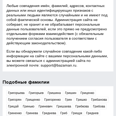
Любые совпадения имён, фамилий, адресов, контактных
данных или иных идентифицирующих признаков с
реальными людьми являются случайными и не имеют под
собой фактической основы. Администрация сайта не
собирает, не хранит и не обрабатывает персональные
данные пользователей, если это прямо не предусмотрено
отдельными формами взаимодействия (с обязательным
получением согласия пользователя в соответствии с
действующим законодательством).
Если вы обнаружили случайное совпадение какой‑либо
информации на сайте с вашими персональными данными,
вы можете связаться с администрацией сайта по
электронной почте:
support@bazaman.ru
.
Подобные фамилии
Григорьева
Григорьев
Гришина
Гришин
Гриценко
Григорян
Грищенко
Григоренко
Грин
Гришко
Грибанова
Грицай
Гринько
Гриневич
Гришаева
Грибкова
Грибова
Гриненко
Гринева
Гриднева
Гриб
Грищук
Гриднев