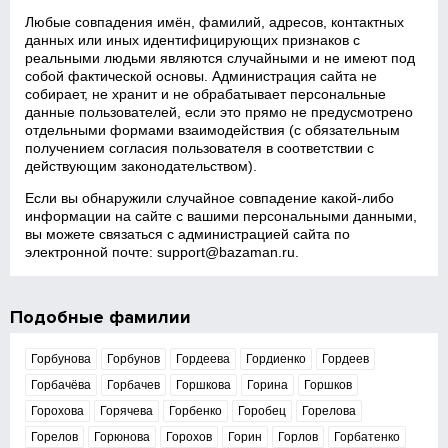
Любые совпадения имён, фамилий, адресов, контактных
данных или иных идентифицирующих признаков с
реальными людьми являются случайными и не имеют под
собой фактической основы. Администрация сайта не
собирает, не хранит и не обрабатывает персональные
данные пользователей, если это прямо не предусмотрено
отдельными формами взаимодействия (с обязательным
получением согласия пользователя в соответствии с
действующим законодательством).
Если вы обнаружили случайное совпадение какой‑либо
информации на сайте с вашими персональными данными,
вы можете связаться с администрацией сайта по
электронной почте:
support@bazaman.ru
.
Подобные фамилии
Горбунова
Горбунов
Гордеева
Гордиенко
Гордеев
Горбачёва
Горбачев
Горшкова
Горина
Горшков
Горохова
Горячева
Горбенко
Горобец
Горелова
Горелов
Горюнова
Горохов
Горин
Горлов
Горбатенко