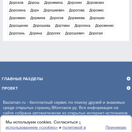
Дорохов
Дорош
Дорожкина
Дорохин
Доровских
Дорохина
Дорн
Дорошкевич
Дорогова
Дорожко
Дорожкин
Доржиев
Дорогов
Доржиева
Дорошко
Дорощенко
Дорошева
Дортман
Дорогина
Дороженко
Дорогань
Дорина
Дорогих
Дорошевич
Дорогая
ГЛАВНЫЕ РАЗДЕЛЫ
ПРОЕКТ
Bazaman.ru - бесплатный сервис по поиску друзей и знакомых
среди открытых страниц ВКонтакте.ру. Вся информация на
сайте собрана автоматически из открытых интернет-источников:
социальная сеть ВКонтакте.ру. За достоверность информации,
Мы используем cookies. Согласиться
с
администрация сайта ответственности не несет.
использованием «сookies»
и
политикой в
Принимаю