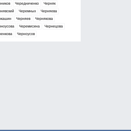
рников
Чередниченко
Черняк
рнявский
Черемных
Черняева
ркашин
Черняев
Чернякова
рноусова
Черемисина
Чернецова
ренкова
Черноусов