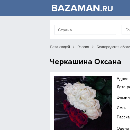
База людей
Россия
Белгородская облас
Черкашина Оксана
Адрес:
Дата 
Фамил
Имя:
Расска
Оценит