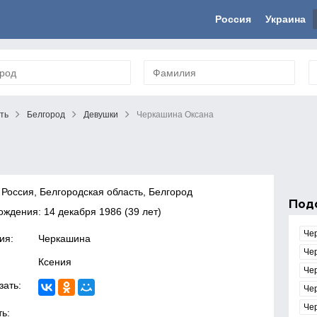
Россия
Украина
ть
Белгород
Девушки
Черкашина Оксана
 Россия, Белгородская область, Белгород
Под
рождения:
14 декабря 1986
(39 лет)
Че
ия:
Черкашина
Че
Ксения
Че
зать:
Че
Че
ь: