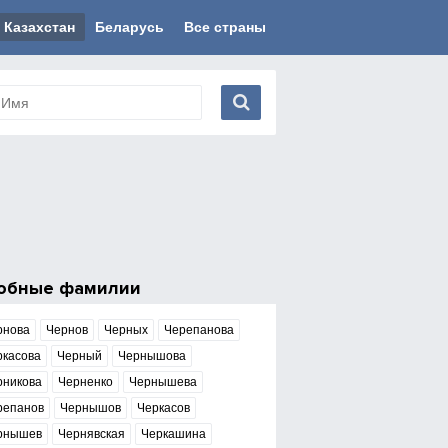
Казахстан
Беларусь
Все страны
обные фамилии
рнова
Чернов
Черных
Черепанова
ркасова
Черный
Чернышова
рникова
Черненко
Чернышева
репанов
Чернышов
Черкасов
рнышев
Чернявская
Черкашина