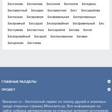
Бессонова
Беспалова
Бессонов
Беспалов
Беседина
Бессмертный
Беседин
Бессмертная
Бест
Бессарабова
Беспалько
Бескровная
Бесфамильная
Беспрозванных
Бескровный
Бессараб
Бескоровайная
Бесфамильный
Бес
Бестужева
Бесчастных
Бессарабов
Бесова
Бесов
Бескоровайный
Бесараб
Беспрозванная
Бесман
Бесценная
Бестаева
ГЛАВНЫЕ РАЗДЕЛЫ
ПРОЕКТ
Bazaman.ru - бесплатный сервис по поиску друзей и знакомых
среди открытых страниц ВКонтакте.ру. Вся информация на
сайте собрана автоматически из открытых интернет-источников: