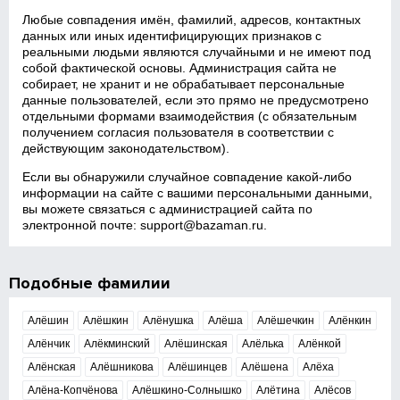
Любые совпадения имён, фамилий, адресов, контактных
данных или иных идентифицирующих признаков с
реальными людьми являются случайными и не имеют под
собой фактической основы. Администрация сайта не
собирает, не хранит и не обрабатывает персональные
данные пользователей, если это прямо не предусмотрено
отдельными формами взаимодействия (с обязательным
получением согласия пользователя в соответствии с
действующим законодательством).
Если вы обнаружили случайное совпадение какой‑либо
информации на сайте с вашими персональными данными,
вы можете связаться с администрацией сайта по
электронной почте:
support@bazaman.ru
.
Подобные фамилии
Алёшин
Алёшкин
Алёнушка
Алёша
Алёшечкин
Алёнкин
Алёнчик
Алёкминский
Алёшинская
Алёлька
Алёнкой
Алёнская
Алёшникова
Алёшинцев
Алёшена
Алёха
Алёна-Копчёнова
Алёшкино-Солнышко
Алётина
Алёсов