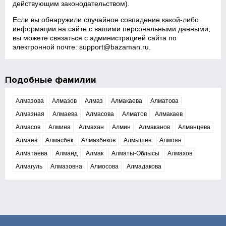
действующим законодательством).
Если вы обнаружили случайное совпадение какой‑либо
информации на сайте с вашими персональными данными,
вы можете связаться с администрацией сайта по
электронной почте:
support@bazaman.ru
.
Подобные фамилии
Алмазова
Алмазов
Алмаз
Алмакаева
Алматова
Алмазная
Алмаева
Алмасова
Алматов
Алмакаев
Алмасов
Алмина
Алмахан
Алмин
Алмаканов
Алманцева
Алмаев
Алмасбек
Алмазбеков
Алмышев
Алмоян
Алматаева
Алманд
Алмак
Алматы-Облысы
Алмахов
Алмагуль
Алмазовна
Алмосова
Алмадакова