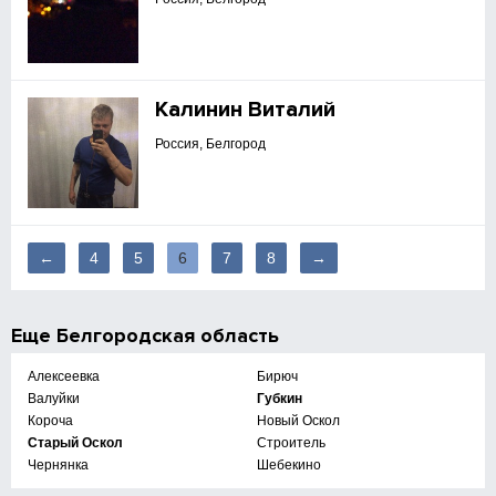
Калинин Виталий
Россия, Белгород
←
4
5
6
7
8
→
Еще
Белгородская область
Алексеевка
Бирюч
Валуйки
Губкин
Короча
Новый Оскол
Старый Оскол
Строитель
Чернянка
Шебекино