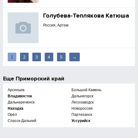
Голубева-Теплякова Катюша
Россия, Артем
1
2
3
4
5
→
Еще
Приморский край
Арсеньев
Большой Камень
Владивосток
Дальнегорск
Дальнереченск
Лесозаводск
Находка
Новороссия
Орёл
Партизанск
Спасск-Дальний
Уссурийск