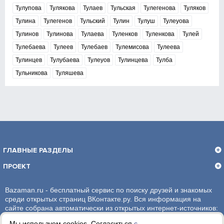
Тулупова
Тулякова
Тулаев
Тульская
Тулегенова
Туляков
Тулина
Тулегенов
Тульский
Тулин
Тулуш
Тулеуова
Тулинов
Тулинова
Тулаева
Туленков
Туленкова
Тулей
Тулебаева
Тулеев
Тулебаев
Тулемисова
Тулеева
Тулинцев
Тулубаева
Тулеуов
Тулинцева
Тулба
Тульникова
Туляшева
ГЛАВНЫЕ РАЗДЕЛЫ
ПРОЕКТ
Bazaman.ru - бесплатный сервис по поиску друзей и знакомых
среди открытых страниц ВКонтакте.ру. Вся информация на
сайте собрана автоматически из открытых интернет-источников:
социальная сеть ВКонтакте.ру. За достоверность информации,
Мы используем cookies. Согласиться
с