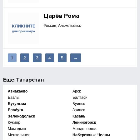
Царёв Рома
Россия, Альметьевск
1
2
3
4
5
→
Еще
Татарстан
Азнакаево
Арск
Бавлы
Балтаси
Бугульма
Буинск
Елабуга
Заинск
Зеленодольск
Казань
Кукмор
Лениногорск
Мамадыш
Менделеевск
Мензелинск
Набережные Челны