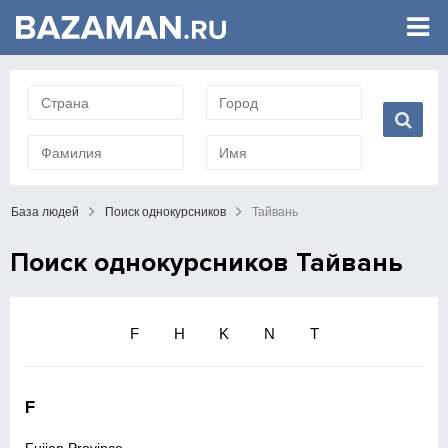
База людей
Поиск однокурсников
Тайвань
Поиск однокурсников Тайвань
F
H
K
N
T
F