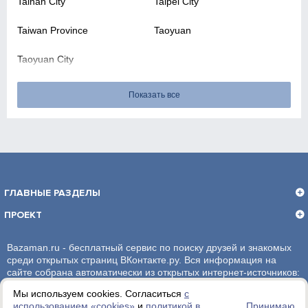
Tainan City
Taipei City
Taiwan Province
Taoyuan
Taoyuan City
Показать все
ГЛАВНЫЕ РАЗДЕЛЫ
ПРОЕКТ
Bazaman.ru - бесплатный сервис по поиску друзей и знакомых
среди открытых страниц ВКонтакте.ру. Вся информация на
сайте собрана автоматически из открытых интернет-источников:
социальная сеть ВКонтакте.ру. За достоверность информации,
Мы используем cookies. Согласиться
с
администрация сайта ответственности не несет.
использованием «сookies»
и
политикой в
Принимаю