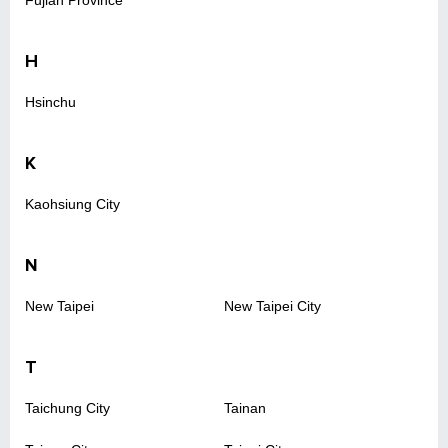
Fujian Province
H
Hsinchu
K
Kaohsiung City
N
New Taipei
New Taipei City
T
Taichung City
Tainan