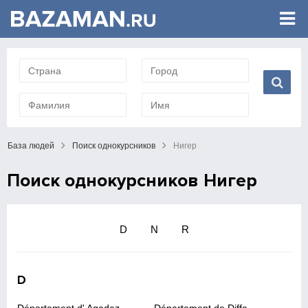
База людей
Поиск однокурсников
Нигер
Поиск однокурсников Нигер
D
N
R
D