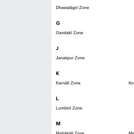
Dhawalāgiri Zone
G
Gandakī Zone
J
Janakpur Zone
K
Karnālī Zone
Ko
L
Lumbinī Zone
M
Mahākālī Zone
Me