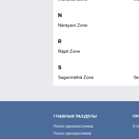
N
Nārāyanī Zone
R
Rāptī Zone
S
Sagarmāthā Zone
Se
ГЛАВНЫЕ РАЗДЕЛЫ
ПР
Поиск одноклассников
О п
Поиск однокурсников