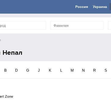
Россия
Украина
л
в Непал
B
D
G
J
K
L
M
N
R
S
erī Zone