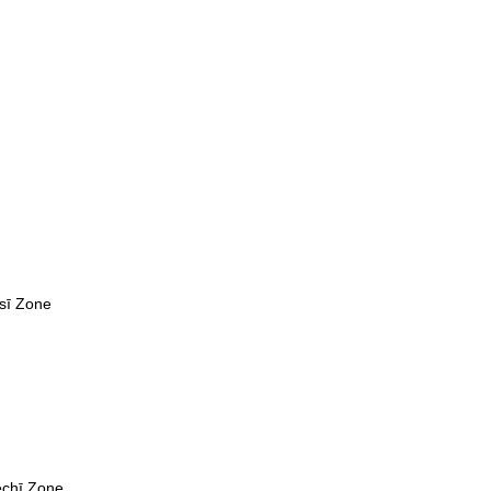
sī Zone
chī Zone