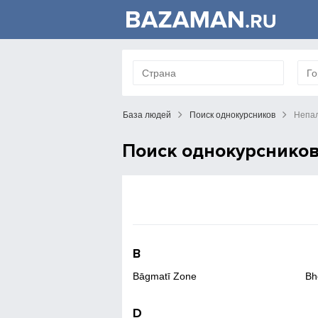
База людей
Поиск однокурсников
Непа
Поиск однокурснико
B
Bāgmatī Zone
Bh
D