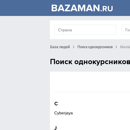
База людей
Поиск однокурсников
Мала
Поиск однокурснико
C
Cyberjaya
J