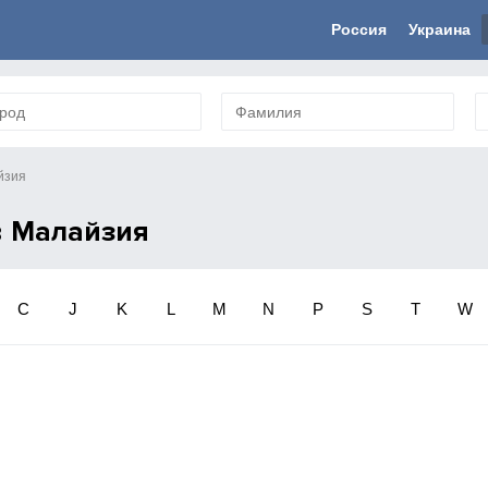
Россия
Украина
йзия
в Малайзия
C
J
K
L
M
N
P
S
T
W