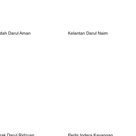
dah Darul Aman
Kelantan Darul Naim
rak Darul Ridzuan
Perlis Indera Kayangan