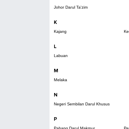
Johor Darul Ta'zim
K
Kajang
Ke
L
Labuan
M
Melaka
N
Negeri Sembilan Darul Khusus
P
Pahang Darul Makmur
Pe