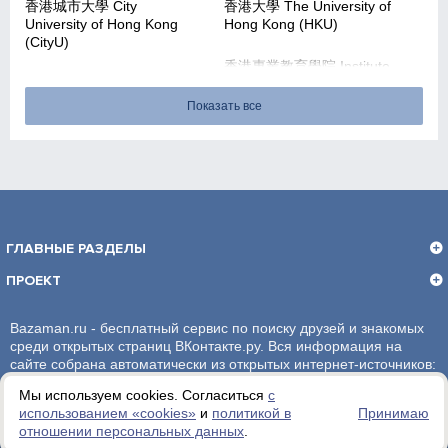
香港城市大學 City
香港大學 The University of
University of Hong Kong
Hong Kong (HKU)
(CityU)
香港專業教育學院 Institute
of Vocational Education
(IVE)
Показать все
香港教育學院 The Hong
香港樹仁大學 Hong Kong
Kong Institute of
Shue Yan University
Education (HKIEd)
(HKSYU)
香港浸會大學 Hong Kong
香港演藝學院 The Hong
Baptist University (HKBU)
Kong Academy for
ГЛАВНЫЕ РАЗДЕЛЫ
Performing Arts (HKAPA)
ПРОЕКТ
香港理工大學 The Hong
香港知專設計學院 Hong
Kong Polytechnic
Kong Design Institute
Bazaman.ru - бесплатный сервис по поиску друзей и знакомых
University (PolyU)
среди открытых страниц ВКонтакте.ру. Вся информация на
香港科技大學 The Hong
сайте собрана автоматически из открытых интернет-источников:
Kong University of Science
социальная сеть ВКонтакте.ру. За достоверность информации,
Мы используем cookies. Согласиться
с
and Technology (HKUST)
администрация сайта ответственности не несет.
использованием «сookies»
и
политикой в
Принимаю
отношении персональных данных
.
Политика обработки персональных данных
香港科技專上書院商學院
香港萊佛士國際學院