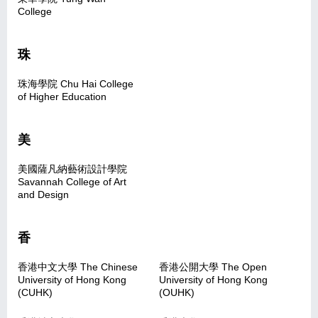
College
珠
珠海學院 Chu Hai College
of Higher Education
美
美國薩凡納藝術設計學院
Savannah College of Art
and Design
香
香港中文大學 The Chinese
香港公開大學 The Open
University of Hong Kong
University of Hong Kong
(CUHK)
(OUHK)