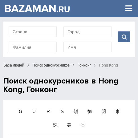
База людей
Поиск однокурсников
Гонконг
Hong Kong
Поиск однокурсников в Hong
Kong, Гонконг
G
J
R
S
嶺
恒
明
東
珠
美
香