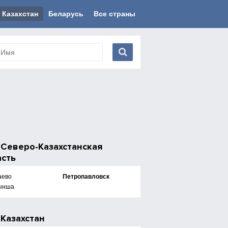
Казахстан
Беларусь
Все страны
е
Северо-Казахстанская
асть
аево
Петропавловск
ынша
е
Казахстан