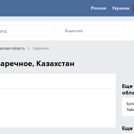
Россия
Украина
нская область
Заречное
аречное, Казахстан
Ещ
обл
Бул
Тай
Ещ