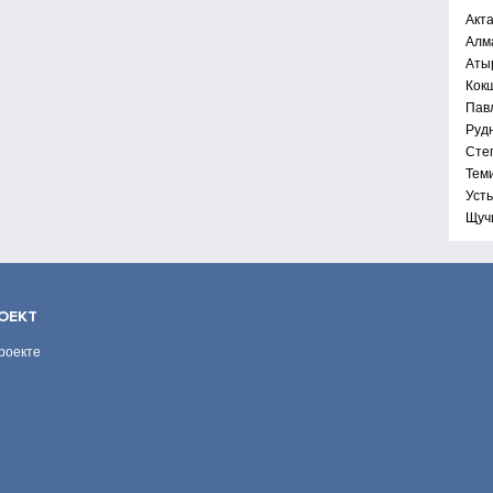
Акт
Алм
Аты
Кок
Пав
Руд
Сте
Тем
Уст
Щуч
ОЕКТ
роекте