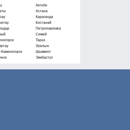
ау
Актобе
аты
Астана
рау
Караганда
шетау
Костанай
лодар
Петропавловск
ный
Семей
пногорск
Тараз
иртау
Уральск
ь-Каменогорск
Шымкент
инск
Экибастуз