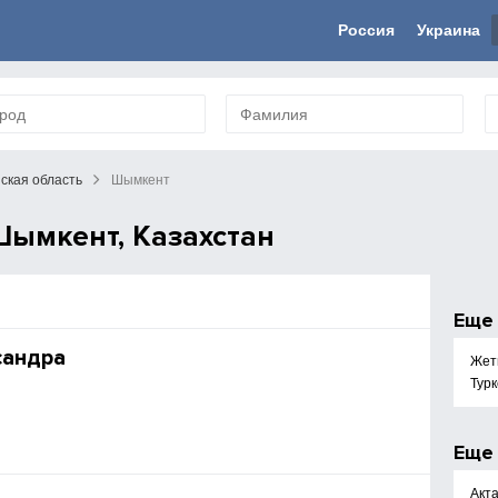
Россия
Украина
ская область
Шымкент
Шымкент, Казахстан
Ещ
сандра
Жет
Тур
Ещ
Акт