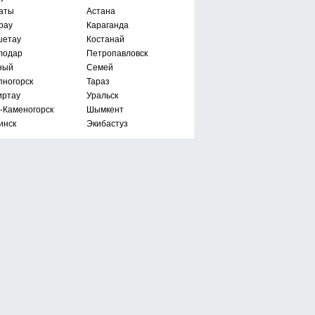
аты
Астана
рау
Караганда
шетау
Костанай
лодар
Петропавловск
ный
Семей
пногорск
Тараз
иртау
Уральск
ь-Каменогорск
Шымкент
инск
Экибастуз