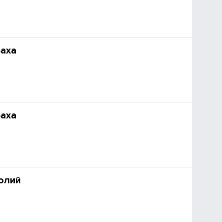
аха
аха
олий