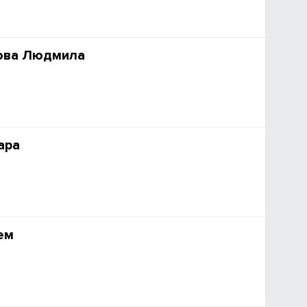
ова Людмила
ара
ем