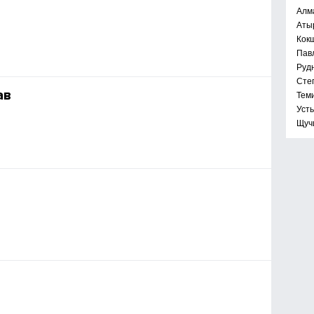
Алм
Аты
Кок
Пав
Руд
Сте
ав
Тем
Уст
Щуч