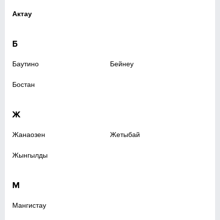
Актау
Б
Баутино
Бейнеу
Бостан
Ж
Жанаозен
Жетыбай
Жынгылды
М
Мангистау