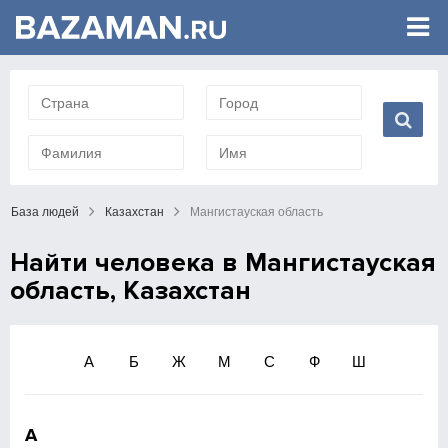
База людей
Казахстан
Мангистауская область
Найти человека в Мангистауская
область, Казахстан
А
Б
Ж
М
С
Ф
Ш
А