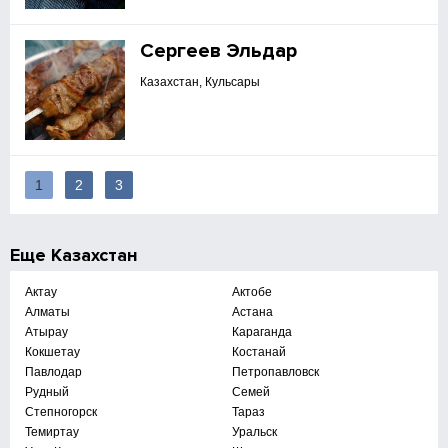
Сергеев Эльдар
Казахстан, Кульсары
1
2
3
Еще
Казахстан
Актау
Актобе
Алматы
Астана
Атырау
Караганда
Кокшетау
Костанай
Павлодар
Петропавловск
Рудный
Семей
Степногорск
Тараз
Темиртау
Уральск