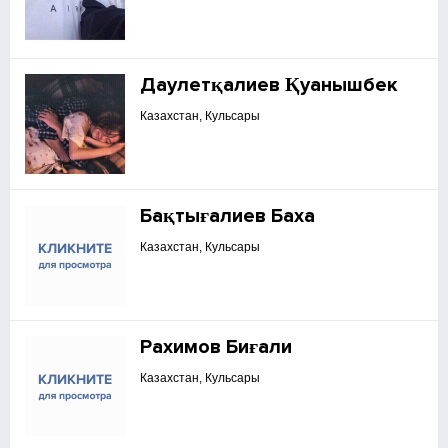
Даулетқалиев Қуанышбек
Казахстан, Кульсары
Бақтығалиев Баха
Казахстан, Кульсары
Рахимов Биғали
Казахстан, Кульсары