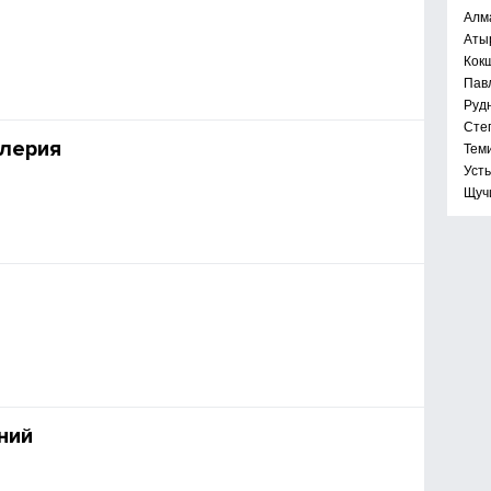
Алм
Аты
Кок
Пав
Руд
Сте
алерия
Тем
Уст
Щуч
ний