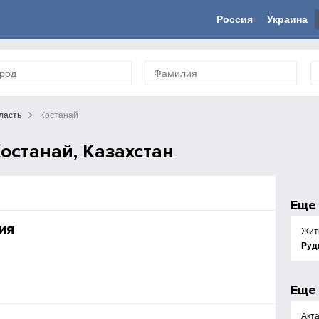
Россия
Украина
ласть
Костанай
останай, Казахстан
Ещ
ия
Жит
Руд
Ещ
Акт