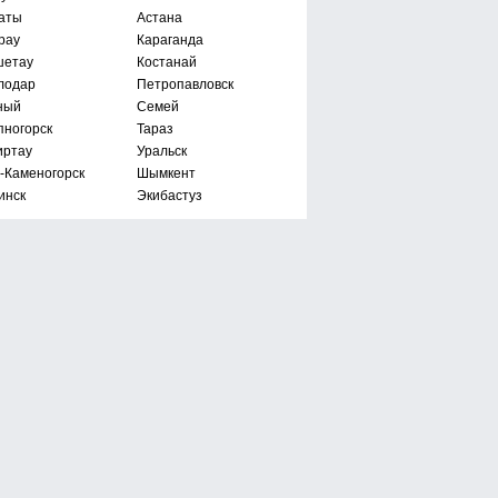
аты
Астана
рау
Караганда
шетау
Костанай
лодар
Петропавловск
ный
Семей
пногорск
Тараз
иртау
Уральск
ь-Каменогорск
Шымкент
инск
Экибастуз