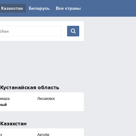
Казахстан
Беларусь
Все страны
е
Кустанайская область
икара
Лисаковск
ный
е
Казахстан
ау
Актобе