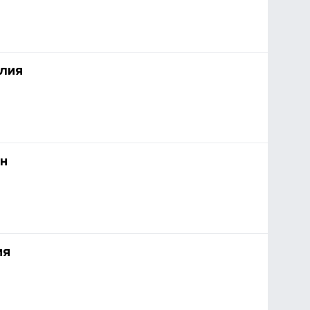
лия
н
ия