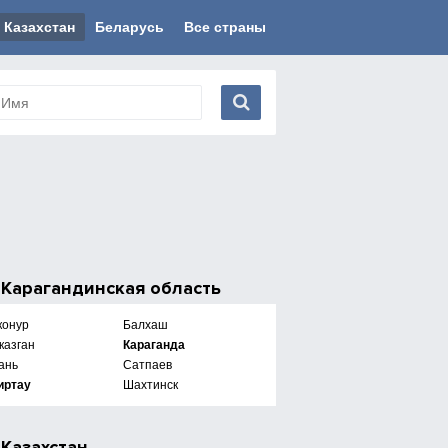
Казахстан
Беларусь
Все страны
е
Карагандинская область
конур
Балхаш
казган
Караганда
ань
Сатпаев
иртау
Шахтинск
е
Казахстан