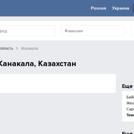
Россия
Украина
область
Жанакала
анакала, Казахстан
Ещ
Бай
Жез
Сар
Тем
Ещ