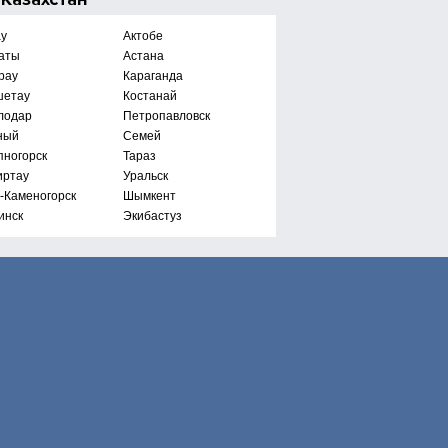
ау
Актобе
аты
Астана
рау
Караганда
шетау
Костанай
лодар
Петропавловск
ный
Семей
пногорск
Тараз
иртау
Уральск
ь-Каменогорск
Шымкент
инск
Экибастуз