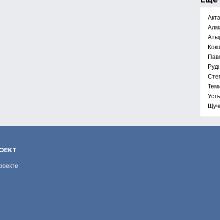
Акт
Алм
Аты
Кок
Пав
Руд
Сте
Тем
Уст
Щуч
ОЕКТ
роекте