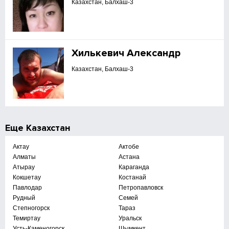
Казахстан, Балхаш-3
Хилькевич Александр
Казахстан, Балхаш-3
Еще
Казахстан
Актау
Актобе
Алматы
Астана
Атырау
Караганда
Кокшетау
Костанай
Павлодар
Петропавловск
Рудный
Семей
Степногорск
Тараз
Темиртау
Уральск
Усть-Каменогорск
Шымкент