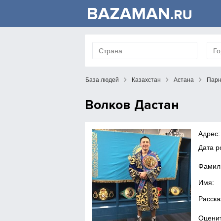
База людей
Казахстан
Астана
Пар
Волков Дастан
Адрес:
Дата 
Фамил
Имя:
Расска
Оценит