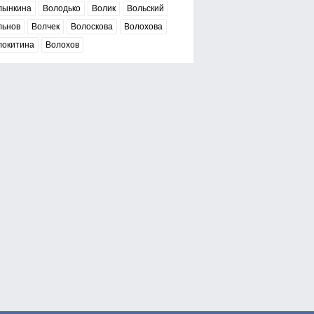
лынкина
Володько
Волик
Вольский
льнов
Волчек
Волоскова
Волохова
локитина
Волохов