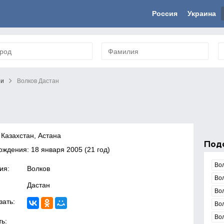
Россия
Украина
ни
Волков Дастан
 Казахстан, Астана
Под
рождения:
18 января 2005
(21 год)
Во
ия:
Волков
Во
Дастан
Во
зать:
Во
Во
ь: