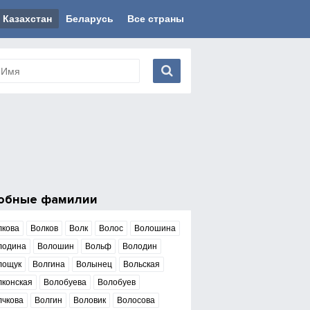
Казахстан
Беларусь
Все страны
обные фамилии
лкова
Волков
Волк
Волос
Волошина
лодина
Волошин
Вольф
Володин
лощук
Волгина
Волынец
Вольская
лконская
Волобуева
Волобуев
лчкова
Волгин
Воловик
Волосова