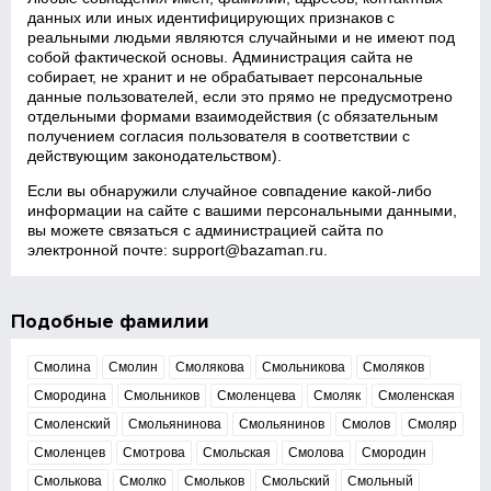
данных или иных идентифицирующих признаков с
реальными людьми являются случайными и не имеют под
собой фактической основы. Администрация сайта не
собирает, не хранит и не обрабатывает персональные
данные пользователей, если это прямо не предусмотрено
отдельными формами взаимодействия (с обязательным
получением согласия пользователя в соответствии с
действующим законодательством).
Если вы обнаружили случайное совпадение какой‑либо
информации на сайте с вашими персональными данными,
вы можете связаться с администрацией сайта по
электронной почте:
support@bazaman.ru
.
Подобные фамилии
Смолина
Смолин
Смолякова
Смольникова
Смоляков
Смородина
Смольников
Смоленцева
Смоляк
Смоленская
Смоленский
Смольянинова
Смольянинов
Смолов
Смоляр
Смоленцев
Смотрова
Смольская
Смолова
Смородин
Смолькова
Смолко
Смольков
Смольский
Смольный