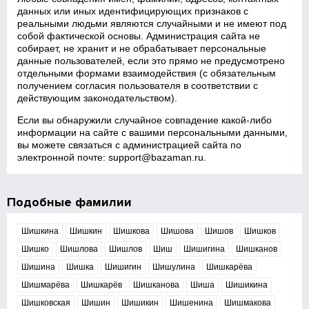
данных или иных идентифицирующих признаков с
реальными людьми являются случайными и не имеют под
собой фактической основы. Администрация сайта не
собирает, не хранит и не обрабатывает персональные
данные пользователей, если это прямо не предусмотрено
отдельными формами взаимодействия (с обязательным
получением согласия пользователя в соответствии с
действующим законодательством).
Если вы обнаружили случайное совпадение какой‑либо
информации на сайте с вашими персональными данными,
вы можете связаться с администрацией сайта по
электронной почте:
support@bazaman.ru
.
Подобные фамилии
Шишкина
Шишкин
Шишкова
Шишова
Шишов
Шишков
Шишко
Шишлова
Шишлов
Шиш
Шишигина
Шишканов
Шишина
Шишка
Шишигин
Шишулина
Шишкарёва
Шишмарёва
Шишкарёв
Шишканова
Шиша
Шишикина
Шишковская
Шишин
Шишикин
Шишенина
Шишмакова