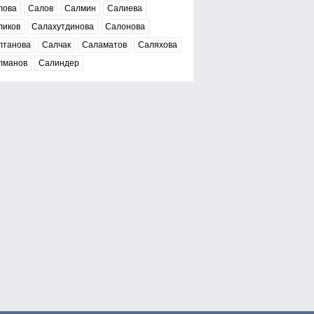
лова
Салов
Салмин
Салиева
ликов
Салахутдинова
Салонова
лтанова
Салчак
Саламатов
Саляхова
лманов
Салиндер