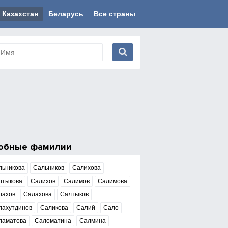
Казахстан
Беларусь
Все страны
обные фамилии
льникова
Сальников
Салихова
лтыкова
Салихов
Салимов
Салимова
лахов
Салахова
Салтыков
лахутдинов
Саликова
Салий
Сало
ламатова
Саломатина
Салмина