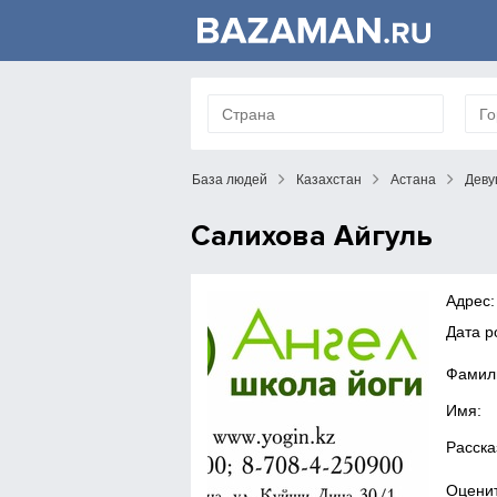
База людей
Казахстан
Астана
Деву
Салихова Айгуль
Адрес:
Дата 
Фамил
Имя:
Расска
Оценит