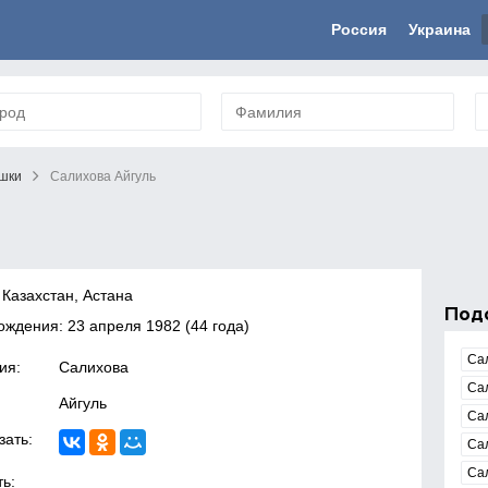
Россия
Украина
шки
Салихова Айгуль
 Казахстан, Астана
Под
рождения:
23 апреля 1982
(44 года)
Са
ия:
Салихова
Са
Айгуль
Са
зать:
Са
Са
ь: