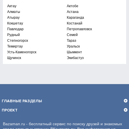
Актау
Актобе
Алматы
Астана
Атырау
Караганда
Кокшетау
Костанай
Павлодар
Петропавловск
Рудный
Семей
Степногорск
Тараз
Темиртау
Уральск
Усть-Каменогорск
Шымкент
Щучинск
Экибастуз
ГЛАВНЫЕ РАЗДЕЛЫ
ПРОЕКТ
Bazaman.ru - бесплатный сервис по поиску друзей и знакомых