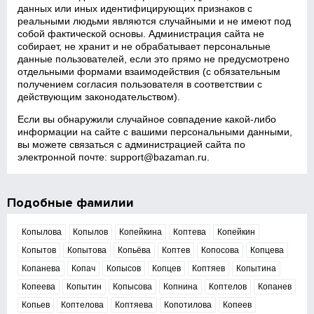
данных или иных идентифицирующих признаков с
реальными людьми являются случайными и не имеют под
собой фактической основы. Администрация сайта не
собирает, не хранит и не обрабатывает персональные
данные пользователей, если это прямо не предусмотрено
отдельными формами взаимодействия (с обязательным
получением согласия пользователя в соответствии с
действующим законодательством).
Если вы обнаружили случайное совпадение какой‑либо
информации на сайте с вашими персональными данными,
вы можете связаться с администрацией сайта по
электронной почте:
support@bazaman.ru
.
Подобные фамилии
Копылова
Копылов
Копейкина
Коптева
Копейкин
Копытов
Копытова
Копьёва
Коптев
Копосова
Копцева
Копанева
Копач
Копысов
Копцев
Коптяев
Копытина
Копеева
Копытин
Копысова
Копнина
Коптелов
Копанев
Копьев
Коптелова
Коптяева
Копотилова
Копеев