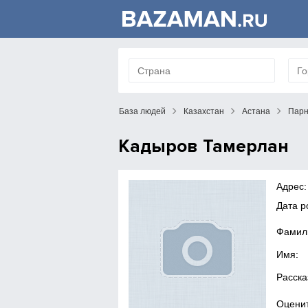
База людей
Казахстан
Астана
Пар
Кадыров Тамерлан
Адрес:
Дата 
Фамил
Имя:
Расска
Оценит