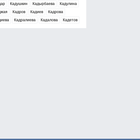
дар
Кадушкин
Кадырбаева
Кадулина
джая
Кадров
Кадиев
Кадрова
диева
Кадралиева
Кадалова
Кадетов