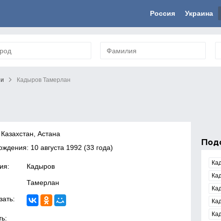
Россия
Украина
ни
Кадыров Тамерлан
 Казахстан, Астана
Под
рождения:
10 августа 1992
(33 года)
Ка
ия:
Кадыров
Ка
Тамерлан
Ка
зать:
Ка
Ка
ь: