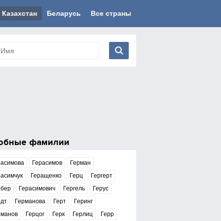
Казахстан
Беларусь
Все страны
обные фамилии
расимова
Герасимов
Герман
расимчук
Геращенко
Герц
Гергерт
рбер
Герасимович
Гергель
Герус
рдт
Германова
Герт
Геринг
рманов
Герцог
Герк
Герлиц
Герр