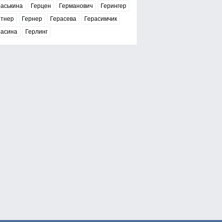
раськина
Герцен
Германович
Герингер
ртнер
Гернер
Герасева
Герасимчик
расина
Герлинг