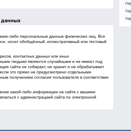
Ге
Ге
Ге
 данных
какие‑либо персональные данные физических лиц. Вся
се, носит обобщённый, иллюстративный или тестовый
есов, контактных данных или иных
ными людьми являются случайными и не имеют под
ция сайта не собирает, не хранит и не обрабатывает
если это прямо не предусмотрено отдельными
ным получением согласия пользователя в соответствии
ение какой‑либо информации на сайте с вашими
язаться с администрацией сайта по электронной