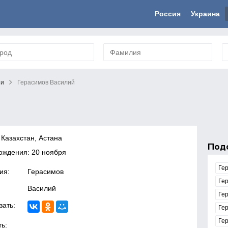
Россия
Украина
ни
Герасимов Василий
 Казахстан, Астана
Под
ождения: 20 ноября
Ге
ия:
Герасимов
Ге
Василий
Ге
зать:
Ге
Ге
ь: