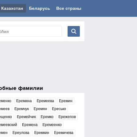
Казахстан
Беларусь
Все страны
обные фамилии
еменко
Еремина
Еремеева
Еремин
емеев
Еремчук
Еремян
Ересько
ещенко
Еремейчик
Еремко
Ережепов
емеевский
Еремена
Еремеенко
емен
Ереулова
Еремкин
Еремичева