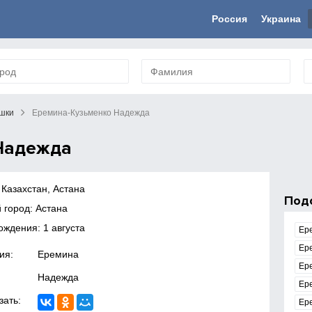
Россия
Украина
шки
Еремина-Кузьменко Надежда
Надежда
 Казахстан, Астана
Под
 город: Астана
ождения: 1 августа
Ер
Ер
ия:
Еремина
Ер
Надежда
Ер
зать:
Ер