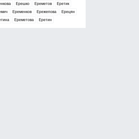
енкова
Ерешко
Ереметов
Еретик
емич
Еременков
Ережепова
Ерецян
етина
Ереметова
Еретин