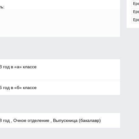
Ер
ь:
Ер
Ер
3 год в «а» классе
6 год в «б» классе
8 год , Очное отделение , Выпускница (бакалавр)