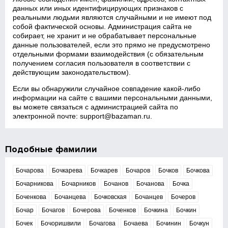
данных или иных идентифицирующих признаков с
реальными людьми являются случайными и не имеют под
собой фактической основы. Администрация сайта не
собирает, не хранит и не обрабатывает персональные
данные пользователей, если это прямо не предусмотрено
отдельными формами взаимодействия (с обязательным
получением согласия пользователя в соответствии с
действующим законодательством).
Если вы обнаружили случайное совпадение какой‑либо
информации на сайте с вашими персональными данными,
вы можете связаться с администрацией сайта по
электронной почте:
support@bazaman.ru
.
Подобные фамилии
Бочарова
Бочкарева
Бочкарев
Бочаров
Бочков
Бочкова
Бочарникова
Бочарников
Бочанов
Бочанова
Бочка
Боченкова
Бочанцева
Бочковская
Бочанцев
Бочеров
Бочар
Бочагов
Бочерова
Боченков
Бочкина
Бочкин
Бочек
Бочоришвили
Бочагова
Бочаева
Бочинин
Бочкун