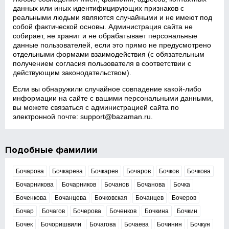
данных или иных идентифицирующих признаков с
реальными людьми являются случайными и не имеют под
собой фактической основы. Администрация сайта не
собирает, не хранит и не обрабатывает персональные
данные пользователей, если это прямо не предусмотрено
отдельными формами взаимодействия (с обязательным
получением согласия пользователя в соответствии с
действующим законодательством).
Если вы обнаружили случайное совпадение какой‑либо
информации на сайте с вашими персональными данными,
вы можете связаться с администрацией сайта по
электронной почте:
support@bazaman.ru
.
Подобные фамилии
Бочарова
Бочкарева
Бочкарев
Бочаров
Бочков
Бочкова
Бочарникова
Бочарников
Бочанов
Бочанова
Бочка
Боченкова
Бочанцева
Бочковская
Бочанцев
Бочеров
Бочар
Бочагов
Бочерова
Боченков
Бочкина
Бочкин
Бочек
Бочоришвили
Бочагова
Бочаева
Бочинин
Бочкун