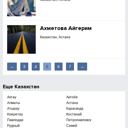
Ахметова Айгерим
Казахстан, Астана
←
3
4
5
6
7
→
Еще
Казахстан
Актау
Актобе
Алматы
Астана
Атырау
Караганда
Кокшетау
Костанай
Павлодар
Петропавловск
Рудный
Семей