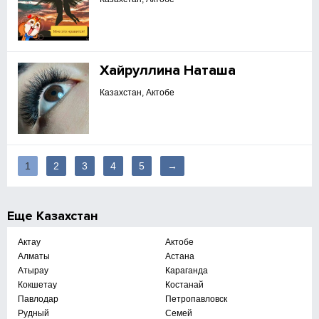
Хайруллина Наташа
Казахстан, Актобе
1
2
3
4
5
→
Еще
Казахстан
Актау
Актобе
Алматы
Астана
Атырау
Караганда
Кокшетау
Костанай
Павлодар
Петропавловск
Рудный
Семей