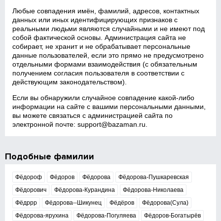
Любые совпадения имён, фамилий, адресов, контактных
данных или иных идентифицирующих признаков с
реальными людьми являются случайными и не имеют под
собой фактической основы. Администрация сайта не
собирает, не хранит и не обрабатывает персональные
данные пользователей, если это прямо не предусмотрено
отдельными формами взаимодействия (с обязательным
получением согласия пользователя в соответствии с
действующим законодательством).
Если вы обнаружили случайное совпадение какой‑либо
информации на сайте с вашими персональными данными,
вы можете связаться с администрацией сайта по
электронной почте:
support@bazaman.ru
.
Подобные фамилии
Фёдороф
Фёдоров
Фёдорова
Фёдорова-Пушкаревская
Фёдорович
Фёдорова-Курандина
Фёдорова-Николаева
Фёдррр
Фёдорова--Шикунец
Фёдёров
Фёдорова(Сула)
Фёдорова-ярухина
Фёдорова-Погуляева
Фёдоров-Богатырёв