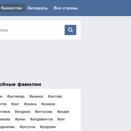
Казахстан
Беларусь
Все страны
обные фамилии
нк
Фунтикова
Функнер
Фунтова
нтов
Фунт
Фунина
Фуников
нтиков
Фундуков
Фунтусова
Фундик
никова
Фунин
Фундаментов
Фунг
ндраковы
Фунтусов
Фундорко