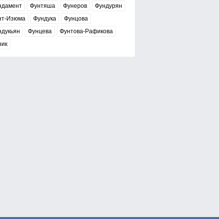
ндамент
Фунтяша
Фунеров
Фундурян
нт-Изюма
Фундука
Фунцова
ндукьян
Фунцева
Фунтова-Рафикова
ник