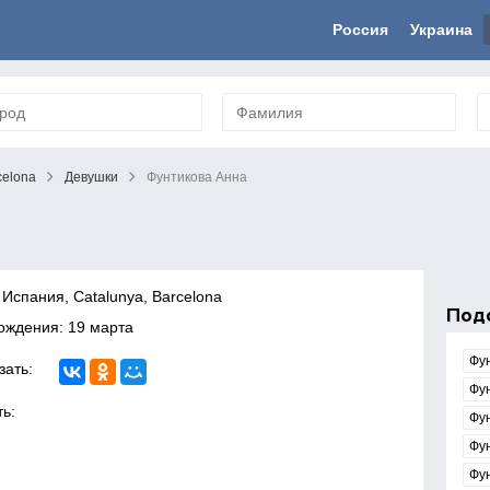
Россия
Украина
celona
Девушки
Фунтикова Анна
 Испания, Catalunya, Barcelona
Под
ождения: 19 марта
Фу
зать:
Фу
ь:
Фу
Фу
Фу