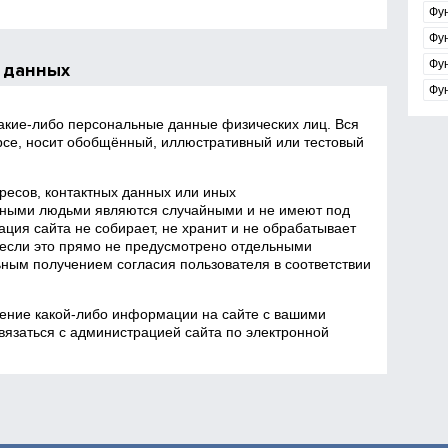
Фу
Фу
Фу
 данных
Фу
какие‑либо персональные данные физических лиц. Вся
се, носит обобщённый, иллюстративный или тестовый
есов, контактных данных или иных
ными людьми являются случайными и не имеют под
ция сайта не собирает, не хранит и не обрабатывает
если это прямо не предусмотрено отдельными
ным получением согласия пользователя в соответствии
ение какой‑либо информации на сайте с вашими
язаться с администрацией сайта по электронной