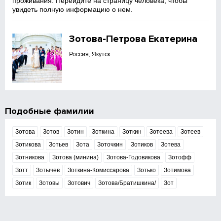
проживания. Перейдите на страницу человека, чтобы
увидеть полную информацию о нем.
Зотова-Петрова Екатерина
Россия, Якутск
Подобные фамилии
Зотова
Зотов
Зотин
Зоткина
Зоткин
Зотеева
Зотеев
Зотикова
Зотьев
Зота
Зоточкин
Зотиков
Зотева
Зотникова
Зотова (минина)
Зотова-Годовикова
Зотофф
Зотт
Зотычев
Зоткина-Комиссарова
Зотько
Зотимова
Зотик
Зотовы
Зотович
Зотова/Братишкина/
Зот