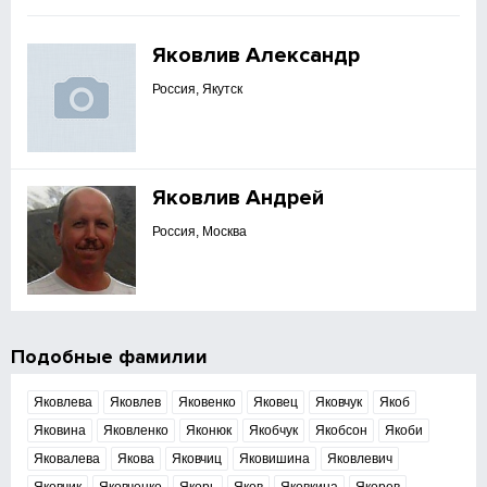
Яковлив Александр
Россия, Якутск
Яковлив Андрей
Россия, Москва
Подобные фамилии
Яковлева
Яковлев
Яковенко
Яковец
Яковчук
Якоб
Яковина
Яковленко
Яконюк
Якобчук
Якобсон
Якоби
Яковалева
Якова
Яковчиц
Яковишина
Яковлевич