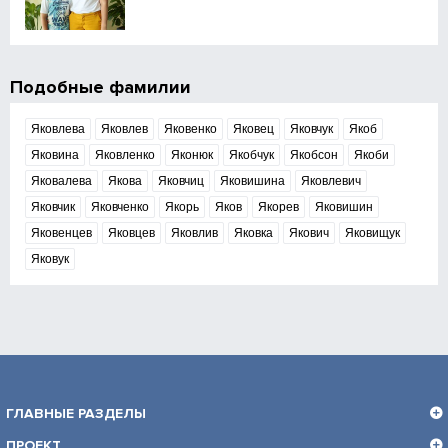
Подобные фамилии
Яковлева
Яковлев
Яковенко
Яковец
Яковчук
Якоб
Яковина
Яковленко
Яконюк
Якобчук
Якобсон
Якоби
Яковалева
Якова
Яковчиц
Яковишина
Яковлевич
Яковчик
Яковченко
Якорь
Яков
Якорев
Яковишин
Яковенцев
Яковцев
Яковлив
Яковка
Якович
Яковищук
Яковук
ГЛАВНЫЕ РАЗДЕЛЫ
ПРОЕКТ