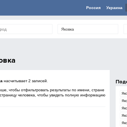
Россия
Украина
овка
ка
насчитывает 2 записей.
Под
ше, чтобы отфильтровать результаты по имени, стране
Як
 страницу человека, чтобы увидеть полную информацию
Яко
Як
Як
Як