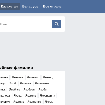
Казахстан
Беларусь
Все страны
обные фамилии
овлева
Яковлев
Яковенко
Яковец
вчук
Якоб
Яковина
Яковленко
онюк
Якобчук
Якобсон
Якоби
овалева
Якова
Яковчиц
Яковишина
овлевич
Яковчик
Яковченко
Якорь