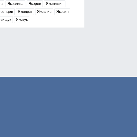
ов
Яковкина
Якорев
Яковишин
овенцев
Яковцев
Яковлив
Якович
овищук
Яковук